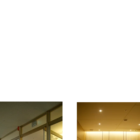
경희사랑채한의원 - 부평
Oriental medical clinic